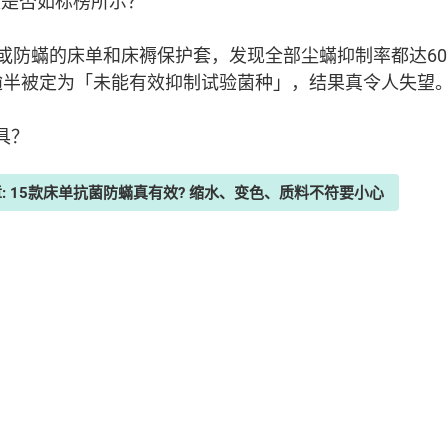
效是否如标榜所示？
或防蟎的床单和床褥保护套，发现全部尘蟎抑制率都达60
逾半被定为「未能有效抑制试验菌种」，结果真令人失望
具？
章: 15款床单抗菌防蟎真有效? 缩水、变色、质料不符要小心