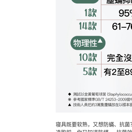
寝具既要软熟，又想防蟎、抗菌