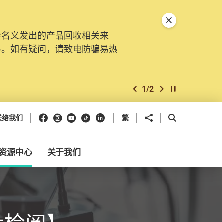
关闭特別通告
会名义发出的产品回收相关来
料。如有疑问，请致电防骗易热
1
/
2
上一个
下一个
开始/暂停幻灯
Facebook
Instagram
Youtube
抖音
领英
分享到
开启搜寻框
联络我们
繁
资源中心
关于我们