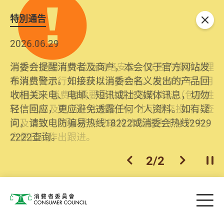
特別通告
关闭
2026.06.29
2025.10.31
消委会提醒消费者及商户，本会仅于官方网站发
为提升使用者体验及网络安全，本会的投诉处理
布消费警示。如接获以消委会名义发出的产品回
系统已经进行升级及推出新功能。由2025年11月
收相关来电、电邮、短讯或社交媒体讯息，切勿
10日起，消费者需要提供基本联络资料（包括姓
轻信回应，更应避免透露任何个人资料。如有疑
名、电邮及电话）注册帐户，才可提交投诉、查
问，请致电防骗易热线18222或消委会热线2929
询及建议。所有提交纪录将清晰整合于帐户中，
2222查询。
方便日后作出跟进。
2
/
2
上一个
下一个
开
Skip to main content
目
消费者委员会