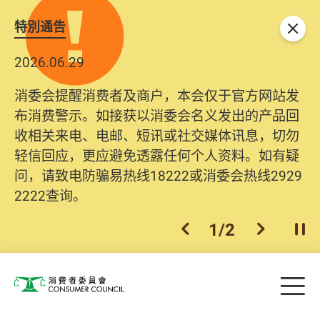
特別通告
关闭
2026.06.29
2025.10.31
消委会提醒消费者及商户，本会仅于官方网站发
为提升使用者体验及网络安全，本会的投诉处理
布消费警示。如接获以消委会名义发出的产品回
系统已经进行升级及推出新功能。由2025年11月
收相关来电、电邮、短讯或社交媒体讯息，切勿
10日起，消费者需要提供基本联络资料（包括姓
轻信回应，更应避免透露任何个人资料。如有疑
名、电邮及电话）注册帐户，才可提交投诉、查
问，请致电防骗易热线18222或消委会热线2929
询及建议。所有提交纪录将清晰整合于帐户中，
2222查询。
方便日后作出跟进。
2
/
2
上一个
下一个
开
Skip to main content
目
消费者委员会