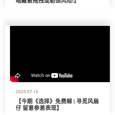
暗藏被拖拽或勒颈风险!】
2025.07.15
【今期《选择》免费睇 | 寻觅风扇
仔 留意参差表现】