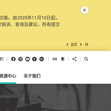
关闭特別通告
。由2025年11月10日起，
交投诉、查询及建议。所有提交
2
/
2
上一个
下一个
开始/暂停幻灯
Facebook
Instagram
Youtube
抖音
领英
分享到
开启搜寻框
们
EN
繁
资源中心
关于我们