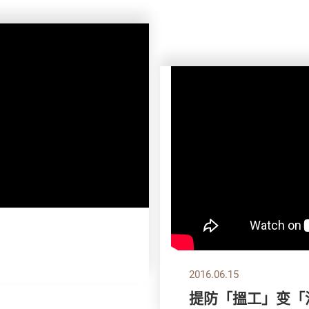
2016.06.15
提防「搵工」变「