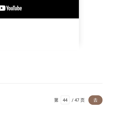
第
/ 47 页
去