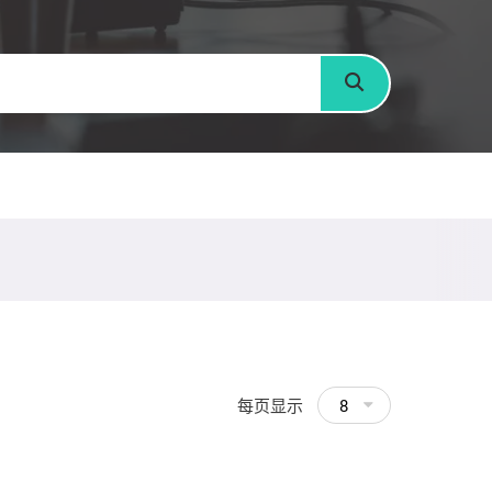
搜寻
每页显示
8