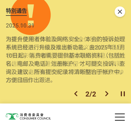
特別通告
关闭
2026.06.29
2025.10.31
消委会提醒消费者及商户，本会仅于官方网站发
为提升使用者体验及网络安全，本会的投诉处理
布消费警示。如接获以消委会名义发出的产品回
系统已经进行升级及推出新功能。由2025年11月
收相关来电、电邮、短讯或社交媒体讯息，切勿
10日起，消费者需要提供基本联络资料（包括姓
轻信回应，更应避免透露任何个人资料。如有疑
名、电邮及电话）注册帐户，才可提交投诉、查
问，请致电防骗易热线18222或消委会热线2929
询及建议。所有提交纪录将清晰整合于帐户中，
2222查询。
方便日后作出跟进。
2
/
2
上一个
下一个
开
Skip to main content
目
消费者委员会