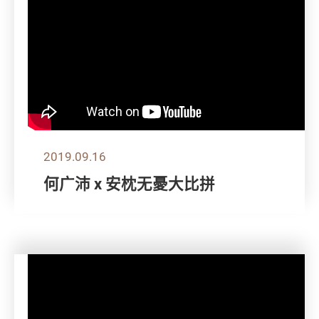
2019.09.16
何广沛 x 安枕无憂大比拼