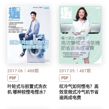
2017.06
488期
2017.05
487期
PDF
PDF
叶轮式与前置式洗衣
叹冷气如何悭电？高
机 哪种较悭电悭水？
效变频式冷气机节省
逾两成电费