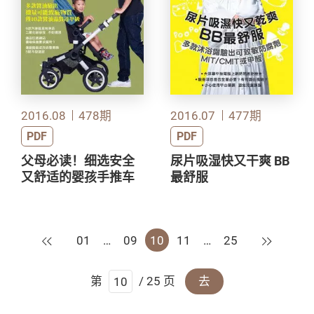
2016.08
478期
2016.07
477期
PDF
PDF
父母必读！细选安全
尿片吸湿快又干爽 BB
又舒适的婴孩手推车
最舒服
上一页
下一页
01
…
09
10
11
…
25
第
/ 25 页
去