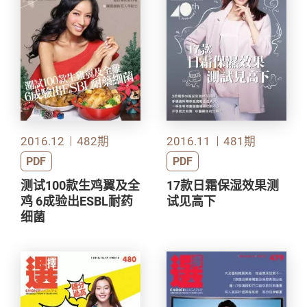
2016.12
482期
2016.11
481期
PDF
PDF
测试100款生鸡翼及全
17款日霜保湿效果测
鸡 6成验出ESBL耐药
试见高下
细菌