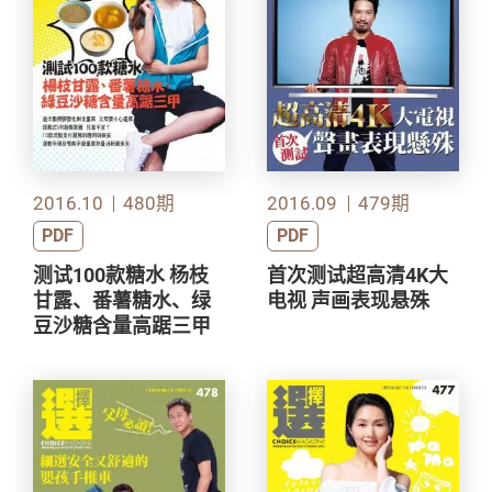
2016.10
480期
2016.09
479期
PDF
PDF
测试100款糖水 杨枝
首次测试超高清4K大
甘露、番薯糖水、绿
电视 声画表现悬殊
豆沙糖含量高踞三甲