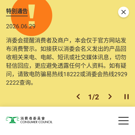
特別通告
关闭
2026.06.29
消委会提醒消费者及商户，本会仅于官方网站发
布消费警示。如接获以消委会名义发出的产品回
收相关来电、电邮、短讯或社交媒体讯息，切勿
轻信回应，更应避免透露任何个人资料。如有疑
问，请致电防骗易热线18222或消委会热线2929
2222查询。
1
/
2
上一个
下一个
开
Skip to main content
目
消费者委员会