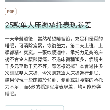
PDF
25款单人床褥承托表现参差
一天辛勞過後，當然希望睡個飽，充足和優質的
睡眠，可消除疲累，恢復體力，第二天上班、上
學都精神奕奕。一張軟硬適中、承托力足夠的床
褥不會令人腰酸背痛。不過床褥種類多，價錢由
千多元至數千元不等，應怎樣選擇？本會過往多
次測試雙人床褥，今次則就單人床褥進行測試，
結果發現一些床褥於仰卧、側卧或對腰部的承托
力不足，而6款的穩定程度表現差，均可能影響
睡眠。