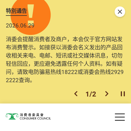
特別通告
关闭
2026.06.29
消委会提醒消费者及商户，本会仅于官方网站发
布消费警示。如接获以消委会名义发出的产品回
收相关来电、电邮、短讯或社交媒体讯息，切勿
轻信回应，更应避免透露任何个人资料。如有疑
问，请致电防骗易热线18222或消委会热线2929
2222查询。
1
/
2
上一个
下一个
开
Skip to main content
目
消费者委员会