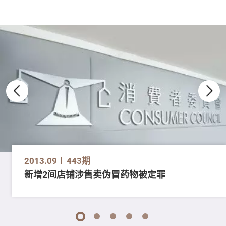
2013.09
443期
新增2间店铺涉售卖伪冒药物被定罪
1
2
3
4
5