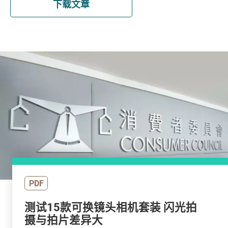
下载文章
PDF
测试15款可换镜头相机套装 闪光拍
摄与拍片差异大