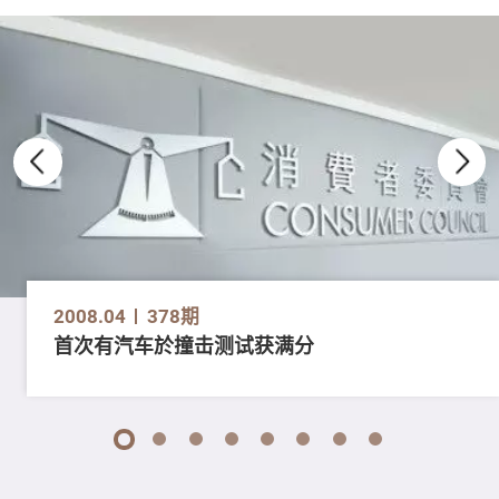
2008.04
378期
首次有汽车於撞击测试获满分
1
2
3
4
5
6
7
8