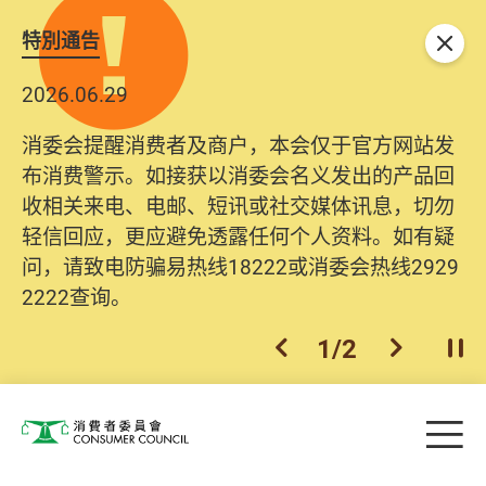
特別通告
关闭
2026.06.29
消委会提醒消费者及商户，本会仅于官方网站发
布消费警示。如接获以消委会名义发出的产品回
收相关来电、电邮、短讯或社交媒体讯息，切勿
轻信回应，更应避免透露任何个人资料。如有疑
问，请致电防骗易热线18222或消委会热线2929
2222查询。
1
/
2
上一个
下一个
开
Skip to main content
目
消费者委员会