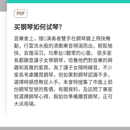
PDF
买钢琴如何试琴？
音樂會上，隨演奏者雙手在鋼琴鍵上飛快舞
動，行雲流水般的清脆樂音傾瀉而出，輕鬆愉
快，哀傷深沉，均牽扯聽眾的心靈。 很多家
長都願意讓子女學鋼琴，培養他們對音樂的興
趣和高雅的氣質。為了讓子女隨時練習，不少
家長考慮購買鋼琴，但如果對鋼琴認識不多，
選擇時頓感無從入手。本會特搜集了市面上部
份鋼琴型號的售價，有關資料，及訪問了專家
就選擇鋼琴心得，假如你準備購買鋼琴，正可
大派用場。