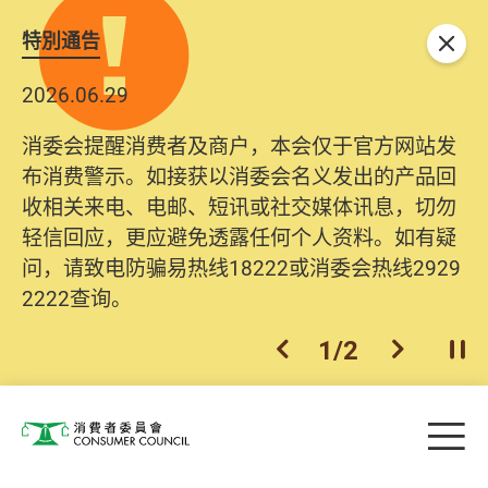
特別通告
关闭
2026.06.29
消委会提醒消费者及商户，本会仅于官方网站发
布消费警示。如接获以消委会名义发出的产品回
收相关来电、电邮、短讯或社交媒体讯息，切勿
轻信回应，更应避免透露任何个人资料。如有疑
问，请致电防骗易热线18222或消委会热线2929
2222查询。
1
/
2
上一个
下一个
开
Skip to main content
目
消费者委员会