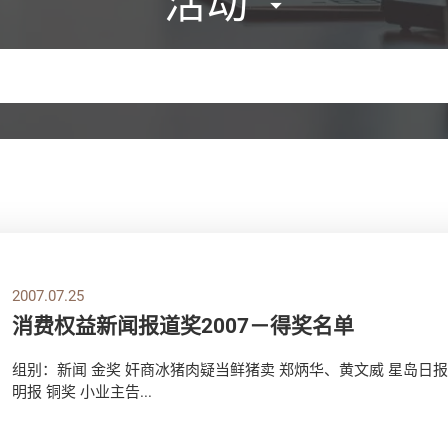
活动
2007.07.25
消费权益新闻报道奖2007－得奖名单
组别：新闻 金奖 奸商冰猪肉疑当鲜猪卖 郑炳华、黄文威 星岛日报
明报 铜奖 小业主告...