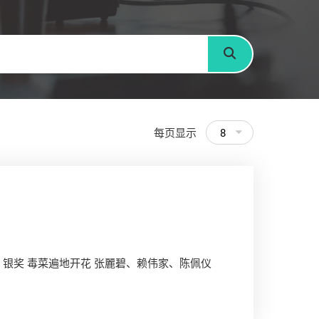
搜寻
每页显示
8
 银奖 毒菜遍地开花 张麗碧、赖伟家、陈佩仪