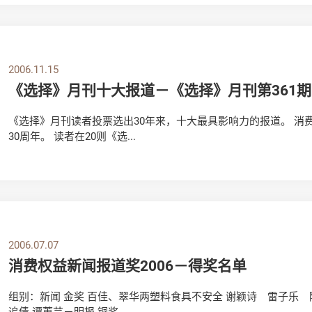
2006.11.15
《选择》月刊十大报道－《选择》月刊第361期
《选择》月刊读者投票选出30年来，十大最具影响力的报道。 消
30周年。 读者在20则《选...
2006.07.07
消费权益新闻报道奖2006－得奖名单
组别：新闻 金奖 百佳、翠华两塑料食具不安全 谢颖诗 雷子乐 
追债 谭蕙芸－明报 铜奖...