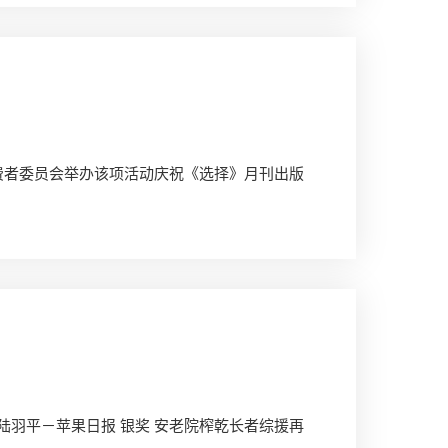
费者委员会举办该项活动庆祝《选择》月刊出版
陆羽平－苹果日报 银奖 安老院榨乾长者综援再