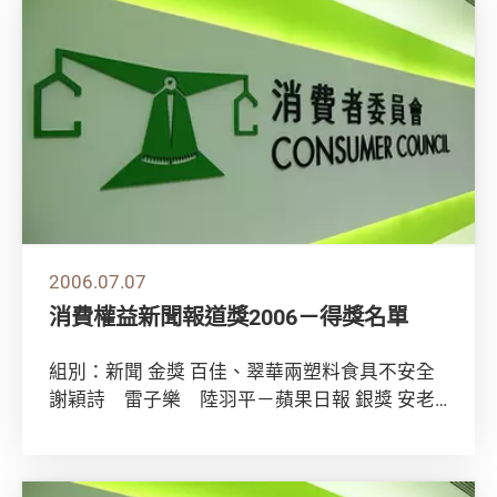
2006.07.07
消費權益新聞報道獎2006－得獎名單
組別：新聞 金獎 百佳、翠華兩塑料食具不安全
謝穎詩 雷子樂 陸羽平－蘋果日報 銀獎 安老
院榨乾長者綜援再追債 譚蕙芸－明報 銅獎...