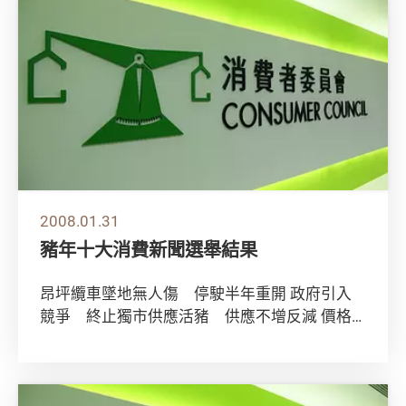
2008.01.31
豬年十大消費新聞選舉結果
昂坪纜車墜地無人傷 停駛半年重開 政府引入
競爭 終止獨市供應活豬 供應不增反減 價格
飈升 兩鐵合併 車費減幅受批評 八達通扣錯數
永...