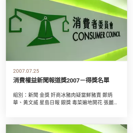
2007.07.25
消費權益新聞報道獎2007－得獎名單
組別：新聞 金獎 奸商冰豬肉疑當鮮豬賣 鄭炳
華、黃文威 星島日報 銀獎 毒菜遍地開花 張麗
碧、賴偉家、陳佩儀 明報 銅獎 小業主告...