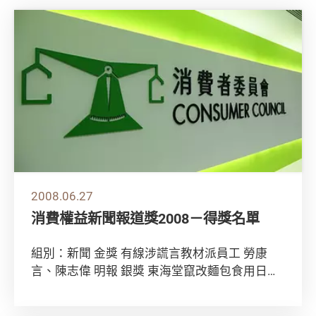
2008.06.27
消費權益新聞報道獎2008－得獎名單
組別：新聞 金獎 有線涉謊言教材派員工 勞康
言、陳志偉 明報 銀獎 東海堂竄改麵包食用日
期 隔夜麵包當新鮮麵包賣 鄔詠恩、陳志偉 ...