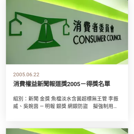
2005.06.22
消費權益新聞報道獎2005－得獎名單
組別：新聞 金獎 魚檔淡水含菌超標無王管 李振
威、吳婉茵 — 明報 銀獎 網銀防盜 擬強制用子
證書 傳婷婷 — 香港經濟日報 銅獎...