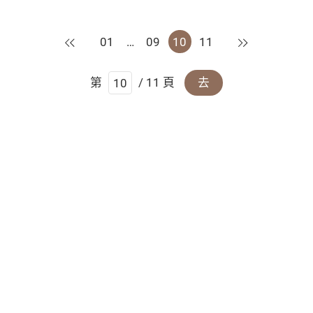
上一頁
下一頁
01
…
09
10
11
第
/ 11 頁
去