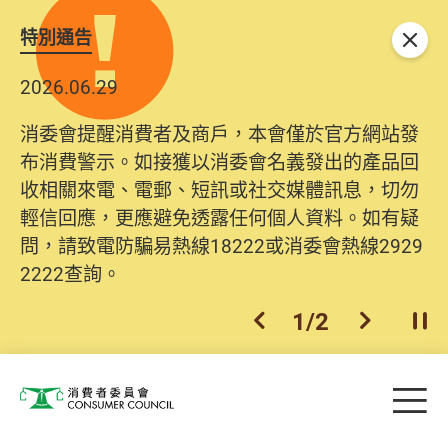
特別通告
關閉
2026.06.29
消委會提醒消費者及商戶，本會僅於官方網站發
布消費警示。如接獲以消委會名義發出的產品回
收相關來電、電郵、短訊或社交媒體訊息，切勿
輕信回應，更應避免透露任何個人資料。如有疑
問，請致電防騙易熱線18222或消委會熱線2929
2222查詢。
1
/
2
上一個
下一個
開
Skip to main content
目
消費者委員會