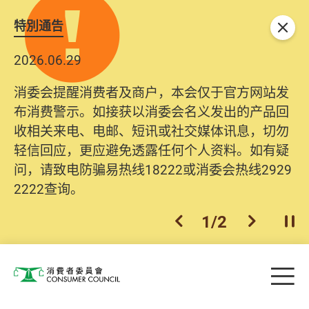
特別通告
关闭
2026.06.29
消委会提醒消费者及商户，本会仅于官方网站发
布消费警示。如接获以消委会名义发出的产品回
收相关来电、电邮、短讯或社交媒体讯息，切勿
轻信回应，更应避免透露任何个人资料。如有疑
问，请致电防骗易热线18222或消委会热线2929
2222查询。
1
/
2
上一个
下一个
开
Skip to main content
目
消费者委员会