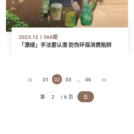
2023.12
566期
「漂绿」手法要认清 防伪环保消费陷阱
上一页
下一页
01
02
03
…
06
第
/ 6 页
去