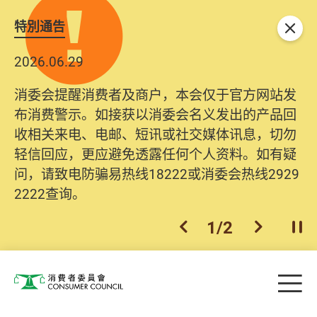
特別通告
关闭
2026.06.29
消委会提醒消费者及商户，本会仅于官方网站发
布消费警示。如接获以消委会名义发出的产品回
收相关来电、电邮、短讯或社交媒体讯息，切勿
轻信回应，更应避免透露任何个人资料。如有疑
问，请致电防骗易热线18222或消委会热线2929
2222查询。
1
/
2
上一个
下一个
开
Skip to main content
目
消费者委员会