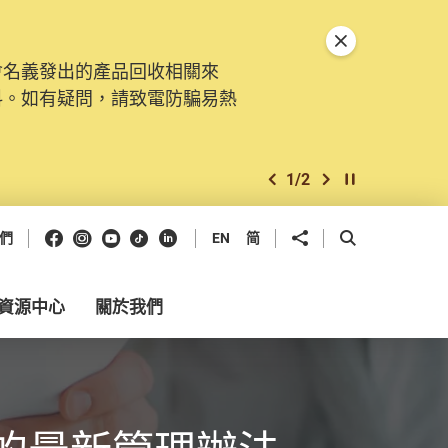
關閉特別通告
會名義發出的產品回收相關來
料。如有疑問，請致電防騙易熱
1
/
2
上一個
下一個
開始/暫停幻燈
Facebook
Instagram
Youtube
抖音
領英
分享到
開啟搜尋框
們
EN
简
資源中心
關於我們