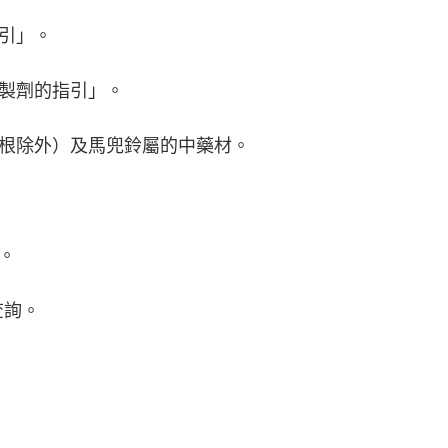
引」。
製劑的指引」。
根除外）及馬兜鈴屬的中藥材。
。
查詢。