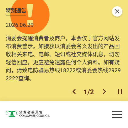
特別通告
关闭
2026.06.29
消委会提醒消费者及商户，本会仅于官方网站发
布消费警示。如接获以消委会名义发出的产品回
收相关来电、电邮、短讯或社交媒体讯息，切勿
轻信回应，更应避免透露任何个人资料。如有疑
问，请致电防骗易热线18222或消委会热线2929
2222查询。
1
/
2
上一个
下一个
开
Skip to main content
目
消费者委员会