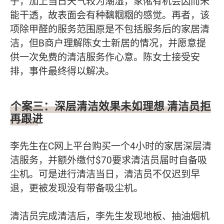
子，加上当日天气较为潮湿，家俬有机会因而未
能干透，故表面会有种黐𥹉𥹉的感觉。再者，该
项除甲醛的服务范围原是不包括服务后的家居清
洁，但B商户理解陈女士新居的情况，并愿意提
供一次免费的清洁服务作心意。陈女士接受安
排，事件最终得以解决。
个案三：深层清洁效果未如理想 清洁员拒
再跟进
李先生在C网上平台购买一个4小时的家居深层清
洁服务，并额外缴付$70要求清洁员届时自备吸
尘机。可是进行清洁当日，清洁员不仅迟到早
退，更被发现没有带备吸尘机。
清洁员完成清洁后，李先生发现地板、抽油烟机