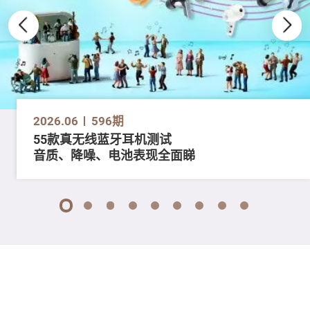
2026.06
596期
55款真无线蓝牙耳机测试
音质、降噪、电池表现全面睇
1
2
3
4
5
6
7
8
9