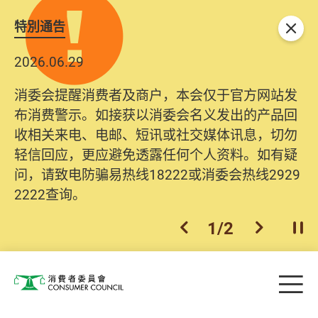
特別通告
关闭
2026.06.29
消委会提醒消费者及商户，本会仅于官方网站发
布消费警示。如接获以消委会名义发出的产品回
收相关来电、电邮、短讯或社交媒体讯息，切勿
轻信回应，更应避免透露任何个人资料。如有疑
问，请致电防骗易热线18222或消委会热线2929
2222查询。
1
/
2
上一个
下一个
开
Skip to main content
目
消费者委员会