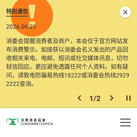
特別通告
关闭
2026.06.29
消委会提醒消费者及商户，本会仅于官方网站发
布消费警示。如接获以消委会名义发出的产品回
收相关来电、电邮、短讯或社交媒体讯息，切勿
轻信回应，更应避免透露任何个人资料。如有疑
问，请致电防骗易热线18222或消委会热线2929
2222查询。
1
/
2
上一个
下一个
开
Skip to main content
目
消费者委员会