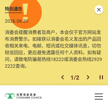
特別通告
关闭
2026.06.29
消委会提醒消费者及商户，本会仅于官方网站发
布消费警示。如接获以消委会名义发出的产品回
收相关来电、电邮、短讯或社交媒体讯息，切勿
轻信回应，更应避免透露任何个人资料。如有疑
问，请致电防骗易热线18222或消委会热线2929
2222查询。
1
/
2
上一个
下一个
开
Skip to main content
目
消费者委员会