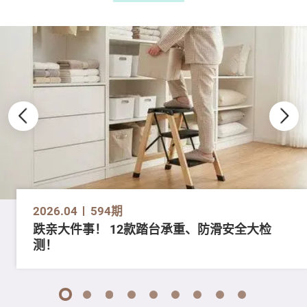
2026.04
594期
跌亲大件事！ 12款踏台承重、防滑安全大检
测！
1
2
3
4
5
6
7
8
9