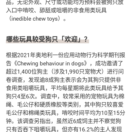
品，无论外观、尺寸或功能均为预料会被狗只放
入口中啃咬、舔舐或咀嚼的非食用类玩具
（inedible chew toys）。
哪些玩具较受狗只「欢迎」？
根据2021年奥地利一份应用动物行为科学期刊报
告《Chewing behaviour in dogs》，成功邀请了
超过1,400位狗主（涉及1,990只宠物犬）进行问
卷调查，发现逾8成狗主表示会为其狗只提供非
食用类咀嚼玩具，平均每星期将此类玩具给予其
狗只4至6次。调查中，较常采用的宠物玩具为棉
绳、毛公仔和硬质橡胶等类别，其中狗只较喜爱
毛公仔和棉绳类玩具，啃咬时间平均为10至15分
钟。该调查另指出，虽然近6成饲主并不察觉狗
只有否吞下咀嚼玩具，但亦有16.2%的主人发现