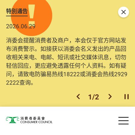
特別通告
关闭
2026.06.29
消委会提醒消费者及商户，本会仅于官方网站发
布消费警示。如接获以消委会名义发出的产品回
收相关来电、电邮、短讯或社交媒体讯息，切勿
轻信回应，更应避免透露任何个人资料。如有疑
问，请致电防骗易热线18222或消委会热线2929
2222查询。
1
/
2
上一个
下一个
开
Skip to main content
目
消费者委员会