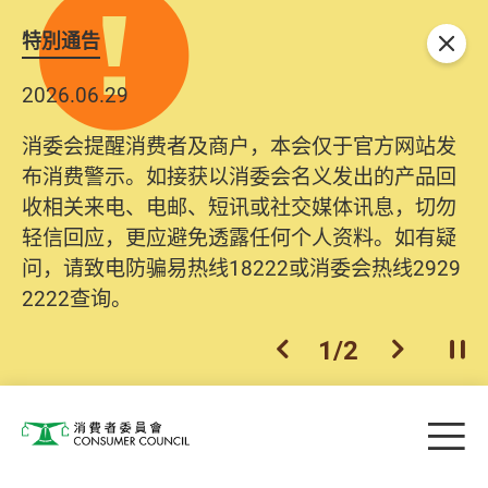
特別通告
关闭
2026.06.29
消委会提醒消费者及商户，本会仅于官方网站发
布消费警示。如接获以消委会名义发出的产品回
收相关来电、电邮、短讯或社交媒体讯息，切勿
轻信回应，更应避免透露任何个人资料。如有疑
问，请致电防骗易热线18222或消委会热线2929
2222查询。
1
/
2
上一个
下一个
开
Skip to main content
目
消费者委员会