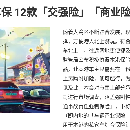
保 12款「交强险」「商业
随着大湾区不断融合发展，
择，方便港人北上游玩。符
车北上」，往返两地更便捷
监管局公布积极协调本港保
品，让本港车主只需要在一
上另购附加险，便可起行，
见及此，本会对市面上部分
司进行市场调查，涵盖强制
通事故责任强制保险」，下
（即内地的「车辆商业保险
用于本港的私家车综合保险