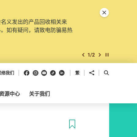
关闭特別通告
会名义发出的产品回收相关来
料。如有疑问，请致电防骗易热
1
/
2
上一个
下一个
开始/暂停幻灯
Facebook
Instagram
Youtube
抖音
领英
分享到
开启搜寻框
联络我们
繁
资源中心
关于我们
收藏