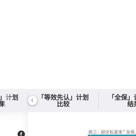
」计划
「等效先认」计划
「全保」
果
比较
结
「全保」计划比较