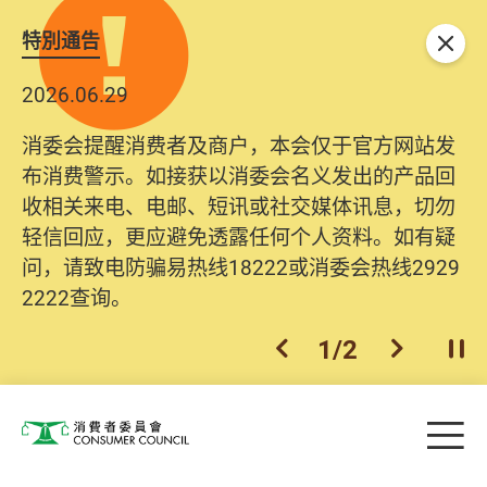
特別通告
关闭
2026.06.29
消委会提醒消费者及商户，本会仅于官方网站发
布消费警示。如接获以消委会名义发出的产品回
收相关来电、电邮、短讯或社交媒体讯息，切勿
轻信回应，更应避免透露任何个人资料。如有疑
问，请致电防骗易热线18222或消委会热线2929
2222查询。
1
/
2
上一个
下一个
开
Skip to main content
目
消费者委员会