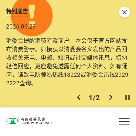
特別通告
关闭
2026.06.29
消委会提醒消费者及商户，本会仅于官方网站发
布消费警示。如接获以消委会名义发出的产品回
收相关来电、电邮、短讯或社交媒体讯息，切勿
轻信回应，更应避免透露任何个人资料。如有疑
问，请致电防骗易热线18222或消委会热线2929
2222查询。
1
/
2
上一个
下一个
开
Skip to main content
目
消费者委员会