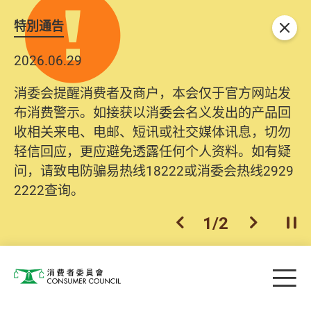
特別通告
关闭
2026.06.29
消委会提醒消费者及商户，本会仅于官方网站发
布消费警示。如接获以消委会名义发出的产品回
收相关来电、电邮、短讯或社交媒体讯息，切勿
轻信回应，更应避免透露任何个人资料。如有疑
问，请致电防骗易热线18222或消委会热线2929
2222查询。
1
/
2
上一个
下一个
开
Skip to main content
目
消费者委员会