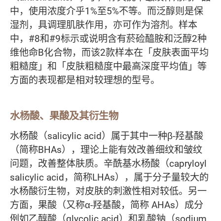
中，使用浓度介乎1%至5%不等。而泛醇则是保
湿剂，具调理肌肤作用，亦可作为溶剂。样本
中，#8和#9标示或说明含有菸硷醯胺和泛醇2种
维他命B化合物，而该2款样本在「皮肤表面平均
粗糙度」和「皮肤粗糙度中最高深度平均值」等
方面的表现都是相对较理想的型号。
水杨酸、果酸及其衍生物
水杨酸（salicylic acid）属于其中一种β-羟基酸
（简称BHAs），理论上能有效改善细纹和皱纹
问题，改善整体肤质。辛酰基水杨酸（capryloyl
salicylic acid，简称LHAs），属于分子量较大的
水杨酸衍生物，对皮肤的刺激性相对较低。另一
方面，果酸（又称α-羟基酸，简称 AHAs）成分
例如乙醇酸（glycolic acid）和乳酸钠（sodium