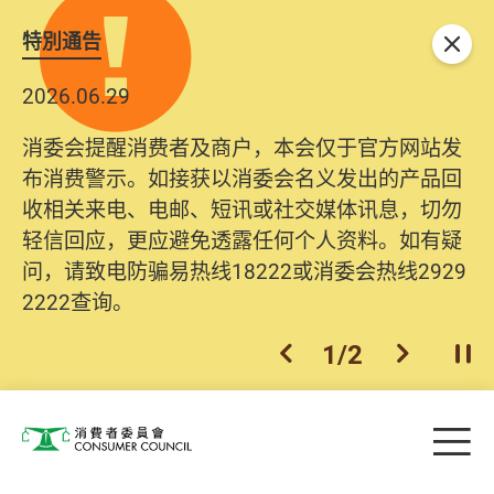
特別通告
关闭
2026.06.29
消委会提醒消费者及商户，本会仅于官方网站发
布消费警示。如接获以消委会名义发出的产品回
收相关来电、电邮、短讯或社交媒体讯息，切勿
轻信回应，更应避免透露任何个人资料。如有疑
问，请致电防骗易热线18222或消委会热线2929
2222查询。
1
/
2
上一个
下一个
开
Skip to main content
目
消费者委员会