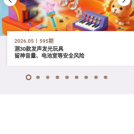
2026.05
595期
测30款发声发光玩具
留神音量、电池室等安全风险
1
2
3
4
5
6
7
8
9