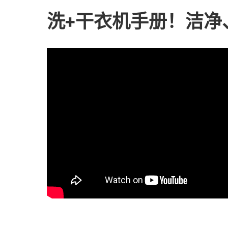
洗+干衣机手册！洁净