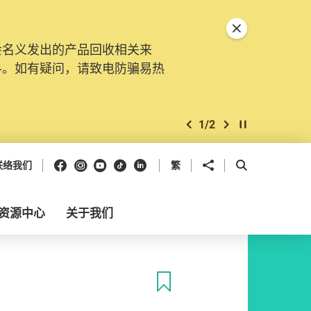
关闭特別通告
会名义发出的产品回收相关来
料。如有疑问，请致电防骗易热
1
/
2
上一个
下一个
开始/暂停幻灯
Facebook
Instagram
Youtube
抖音
领英
分享到
开启搜寻框
联络我们
繁
资源中心
关于我们
收藏