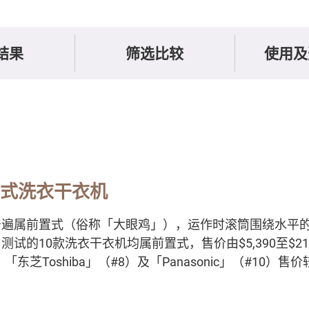
结果
筛选比较
使用及
置式洗衣干衣机
普遍属前置式（俗称「大眼鸡」），运作时滚筒围绕水平
试的10款洗衣干衣机均属前置式，售价由$5,390至$21
2）、「东芝Toshiba」（#8）及「Panasonic」（#10）售
。