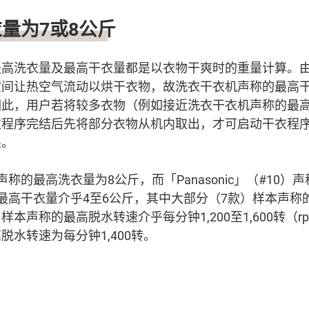
量为7或8公斤
最高洗衣量及最高干衣量都是以衣物干爽时的重量计算。
空间让热空气流动以烘干衣物，故洗衣干衣机声称的最高
因此，用户若将较多衣物（例如接近洗衣干衣机声称的最
衣程序完结后先将部分衣物从机内取出，才可启动干衣程
果。
称的最高洗衣量为8公斤，而「Panasonic」（#10
最高干衣量介乎4至6公斤，其中大部分（7款）样本声称
本声称的最高脱水转速介乎每分钟1,200至1,600转（r
脱水转速为每分钟1,400转。