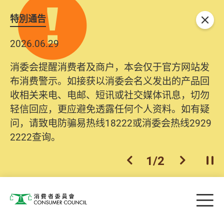
特別通告
关闭
2026.06.29
消委会提醒消费者及商户，本会仅于官方网站发
布消费警示。如接获以消委会名义发出的产品回
收相关来电、电邮、短讯或社交媒体讯息，切勿
轻信回应，更应避免透露任何个人资料。如有疑
问，请致电防骗易热线18222或消委会热线2929
2222查询。
1
/
2
上一个
下一个
开
Skip to main content
目
消费者委员会