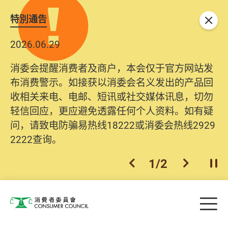
特別通告
关闭
2026.06.29
消委会提醒消费者及商户，本会仅于官方网站发
布消费警示。如接获以消委会名义发出的产品回
收相关来电、电邮、短讯或社交媒体讯息，切勿
轻信回应，更应避免透露任何个人资料。如有疑
问，请致电防骗易热线18222或消委会热线2929
2222查询。
1
/
2
上一个
下一个
开
Skip to main content
目
消费者委员会