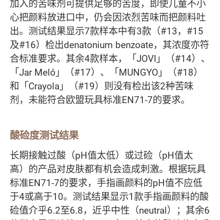
加入的苦味剂可提供足够的苦度，即使儿童不小
心把颜料放进口中，仍会因浓烈苦味而把颜料吐
出。测试结果显示7款样本中有3款（#13，#15
及#16）检出denatonium benzoate，其浓度亦符
合标准要求。其余4款样本，「JOVI」（#14）、
「Jar Meló」（#17）、「MUNGYO」（#18）
和「Crayola」（#19）则没有检出该2种苦味
剂，未能符合欧盟玩具标准EN71-7的要求。
酸硷度测试结果
长期接触过酸（pH值太低）或过硷（pH值太
高）的产品对皮肤都有机会造成刺激。根据玩具
标准EN71-7的要求，手指画颜料的pH值不应低
于4或高于10。测试结果显示1款手指画颜料的酸
硷值介乎6.2至6.8，近乎中性（neutral）；其余6