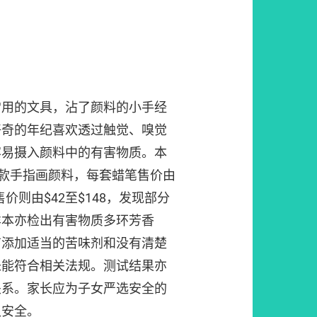
常用的文具，沾了颜料的小手经
好奇的年纪喜欢透过触觉、嗅觉
容易摄入颜料中的有害物质。本
7款手指画颜料，每套蜡笔售价由
售价则由$42至$148，发现部分
样本亦检出有害物质多环芳香
有添加适当的苦味剂和没有清楚
未能符合相关法规。测试结果亦
关系。家长应为子女严选安全的
又安全。