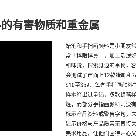
料的有害物质和重金属
蜡笔和手指画颜料是小朋友
常「捽眼捽鼻」，加上活泼
和味觉，探索身边的事物，
会测试了市面上12款蜡笔和
$10至$59，每套手指画颜料
样本释出过量铝，多款蜡笔
烃，而部分手指画颜料则没
标示产品资料或警告字句，
显示价格与产品质素无直接
美术用品，让他们画得开心