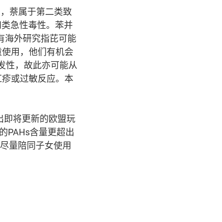
类，萘属于第二类致
于第四类急性毒性。苯并
但有海外研究指芘可能
童使用，他们有机会
发性，故此亦可能从
红疹或过敏反应。本
出即将更新的欧盟玩
的PAHs含量更超出
及尽量陪同子女使用