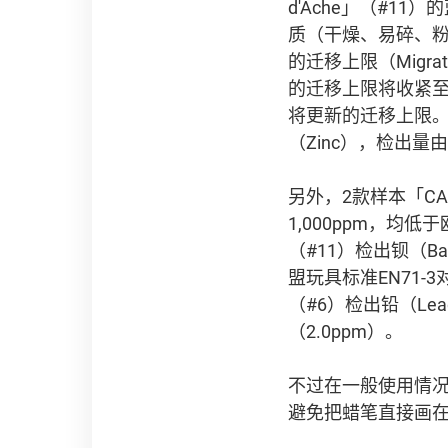
d'Ache」（#11
质（干燥、易碎、粉状或易弯曲
的迁移上限（Migrat
的迁移上限将收紧至2,
将更新的迁移上限。另
（Zinc），检出量由
另外，2款样本「CAR
1,000ppm，均低于
（#11）检出钡（Ba
盟玩具标准EN71-3
（#6）检出铅（Le
（2.0ppm）。
不过在一般使用情
避免把蜡笔直接画