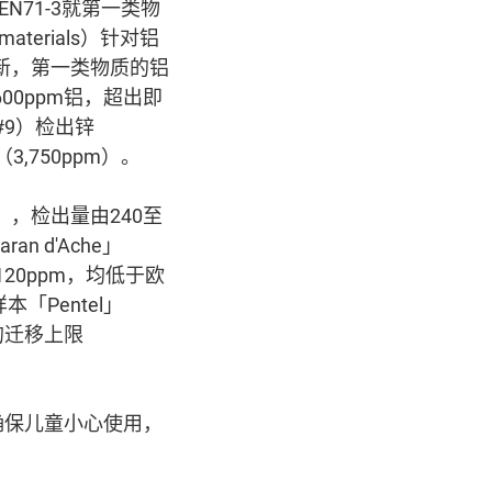
EN71-3就第一类物
 materials）针对铝
20日更新，第一类物质的铝
600ppm铝，超出即
#9）检出锌
3,750ppm）。
m），检出量由240至
n d'Ache」
120ppm，均低于欧
本「Pentel」
铅的迁移上限
确保儿童小心使用，