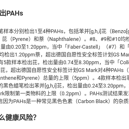
PAHs
分别检出1至4种PAHs，包括苯并[g,h,i]苝（Benzo[ghi
e）、芘（Pyrene）和萘（Naphthalene）。#8、#9和#10
20至1.20ppm，当中「Faber-Castell」（#7）和「Ca
均检出1.20ppm萘，超出德国自愿性安全标签计划GS M
5款样本检出芘，检出量由0.74至8.30ppm，当中「Coll
m芘，超出德国自愿性安全标签计划GS Mark对4种PAHs（Phe
luoranthene和Pyrene）总量的上限（5ppm）。4款样本检
本的黑色蜡笔检出苯并[g,h,i]苝，检出量由0.24至3.20p
ark限制第一类物料的上限（0.2ppm）。PAHs测试结
因为PAHs是一种常见黑色色素（Carbon Black）的杂
什么健康风险？