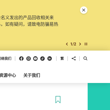
关闭特別通告
会名义发出的产品回收相关来
料。如有疑问，请致电防骗易热
1
/
2
上一个
下一个
开始/暂停幻灯
Facebook
Instagram
Youtube
抖音
领英
分享到
开启搜寻框
联络我们
繁
资源中心
关于我们
收藏