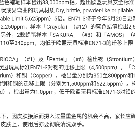
）的蓝色蜡笔样本检出33,000ppm铝，超出欧盟玩具安全标准
的玩具材质 Dry, brittle, powder-like or pliable
able Limit 5,625ppm）5倍。EN71-3将于今年5月
250ppm，样本「Crayola」（#12）的蓝色蜡笔检出2,
外，2款蜡笔样本「SAKURA」（#8）和「AMOS」（
110至340ppm，均低于欧盟玩具标准EN71-3的迁移上限（
IOCA」（#1）及「Pentel」（#6）检出锶（Strontiu
欧盟玩具标准EN71-3对锶的迁移上限（4,500ppm）。「Cara
rium）和铜（Copper），检出量分别为350至800ppm和
对钡和铜的迁移上限（分别为1,500ppm和622.5ppm）。样
ad），检出量为1.0ppm，低于欧盟玩具标准EN71-3对
况下，因皮肤接触而摄入过量重金属的机会不高，家长应
在皮肤上，使用后亦要彻底清洗双手。