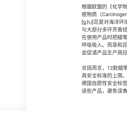
根据欧盟的《化学物
癌物质（Carcino
[g,h,i]苝是
与大部分多环芳香
在使用产品时把蜡笔
呼吸吸入。而菲和
会促请产品生产商应
总括而言，12款蜡
具安全标准的上限。
德国自愿性安全标签
该些产品，避免误