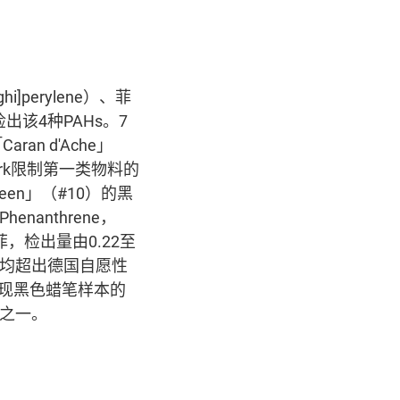
]perylene）、菲
均检出该4种PAHs。7
ran d'Ache」
ark限制第一类物料的
een」（#10）的黑
nanthrene，
出菲，检出量由0.22至
pm，均超出德国自愿性
果发现黑色蜡笔样本的
质之一。