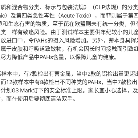
质和混合物分类、标示与包装法规》（CLP法规）的分
genic）及第四类急性毒性（Acute Toxic），而菲则属
对海洋环境和生态有害的物质，至于芘在欧盟则未有统一分类，
烃类一样有致癌风险。由于测试样本主要供年纪较小的儿
放进口中，令PAHs的摄入风险增加。另外，萘本身具挥
芘属于皮肤和呼吸道致敏物，有机会因长时间接触而引致
尽力降低产品中PAHs含量，以保障儿童的健康。
笔样本中，有7款检出有害金属，当中2款的铝检出量更超
而12款样本中有8款检出不同种类的PAHs，当中7款检出
计划GS Mark订下的安全标准上限。家长宜小心选择，
食，而在使用后要彻底清洁双手。