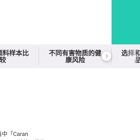
颜料样本比
不同有害物质的健
选择
较
康风险
中「Caran