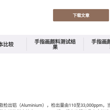
下载文章
手指画颜料测试结
手指画
本比较
果
检出铝（Aluminium），检出量由110至33,000ppm，当