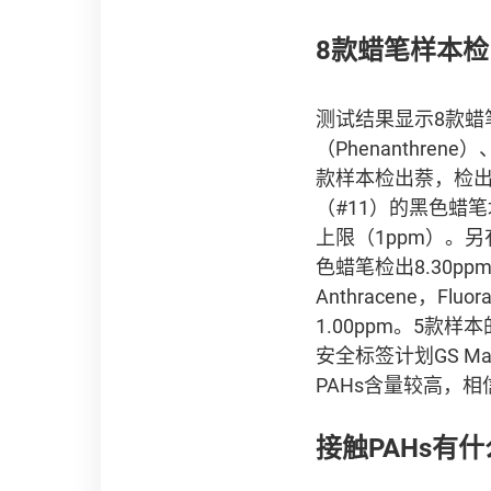
8款蜡笔样本检出
测试结果显示8款蜡笔样本
（Phenanthren
款样本检出萘，检出量由0.
（#11）的黑色蜡笔
上限（1ppm）。另有
色蜡笔检出8.30pp
Anthracene，F
1.00ppm。5款样
安全标签计划GS M
PAHs含量较高，相信
接触PAHs有