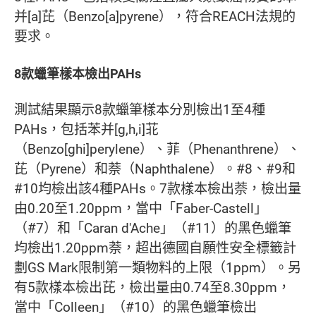
并[a]芘（Benzo[a]pyrene），符合REACH法規的
要求。
8款蠟筆樣本檢出PAHs
測試結果顯示8款蠟筆樣本分別檢出1至4種
PAHs，包括苯并[g,h,i]苝
（Benzo[ghi]perylene）、菲（Phenanthrene）、
芘（Pyrene）和萘（Naphthalene）。#8、#9和
#10均檢出該4種PAHs。7款樣本檢出萘，檢出量
由0.20至1.20ppm，當中「Faber-Castell」
（#7）和「Caran d'Ache」（#11）的黑色蠟筆
均檢出1.20ppm萘，超出德國自願性安全標籤計
劃GS Mark限制第一類物料的上限（1ppm）。另
有5款樣本檢出芘，檢出量由0.74至8.30ppm，
當中「Colleen」（#10）的黑色蠟筆檢出