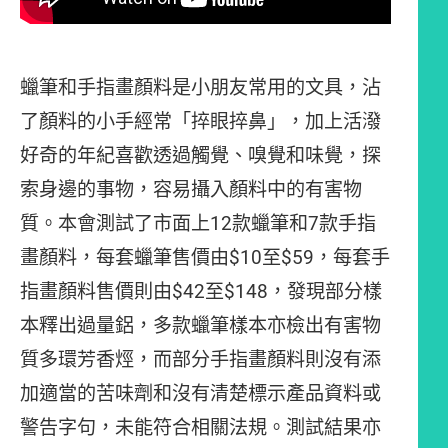
蠟筆和手指畫顏料是小朋友常用的文具，沾
了顏料的小手經常「捽眼捽鼻」，加上活潑
好奇的年紀喜歡透過觸覺、嗅覺和味覺，探
索身邊的事物，容易攝入顏料中的有害物
質。本會測試了市面上12款蠟筆和7款手指
畫顏料，每套蠟筆售價由$10至$59，每套手
指畫顏料售價則由$42至$148，發現部分樣
本釋出過量鋁，多款蠟筆樣本亦檢出有害物
質多環芳香烴，而部分手指畫顏料則沒有添
加適當的苦味劑和沒有清楚標示產品資料或
警告字句，未能符合相關法規。測試結果亦