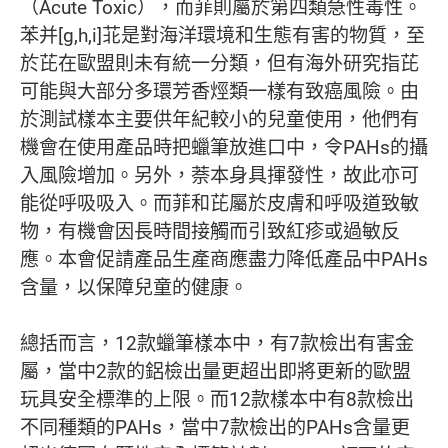
（Acute Toxic），而菲則屬於第四類急性毒性。
苯并[g,h,i]苝是對海洋環境和生態有害的物質，至
於芘在歐盟則未有統一分類，但有海外研究指芘
可能與大部分多環芳香烴類一樣有致癌風險。由
於測試樣本主要供年紀較小的兒童使用，他們有
機會在使用產品時把蠟筆放進口中，令PAHs的攝
入風險增加。另外，萘本身具揮發性，故此亦可
能從呼吸吸入。而菲和芘屬於皮膚和呼吸道致敏
物，有機會因長時間接觸而引致紅疹或過敏反
應。本會促請產品生產商應盡力降低產品中PAHs
含量，以保障兒童的健康。
總括而言，12款蠟筆樣本中，有7款檢出有害金
屬，當中2款的鋁檢出量更超出即將更新的歐盟
玩具安全標準的上限。而12款樣本中有8款檢出
不同種類的PAHs，當中7款檢出的PAHs含量更