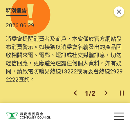
特別通告
關閉
2026.06.29
消委會提醒消費者及商戶，本會僅於官方網站發
布消費警示。如接獲以消委會名義發出的產品回
收相關來電、電郵、短訊或社交媒體訊息，切勿
輕信回應，更應避免透露任何個人資料。如有疑
問，請致電防騙易熱線18222或消委會熱線2929
2222查詢。
1
/
2
上一個
下一個
開
Skip to main content
目
消費者委員會