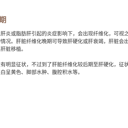
期
性肝炎或脂肪肝引起的炎症影响下，会出现纤维化，可视
的情况。肝脏纤维化晚期可导致肝硬化或肝衰竭，肝脏会
要肝脏移植。
没有明显征状，不过到了肝脏纤维化较后期至肝硬化，征
眼白呈黄色、脚部水肿、腹腔积水等。