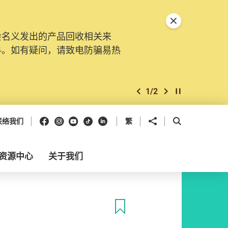
关闭特別通告
会名义发出的产品回收相关来
料。如有疑问，请致电防骗易热
1
/
2
上一个
下一个
开始/暂停幻灯
Facebook
Instagram
Youtube
抖音
领英
分享到
开启搜寻框
联络我们
繁
资源中心
关于我们
收藏