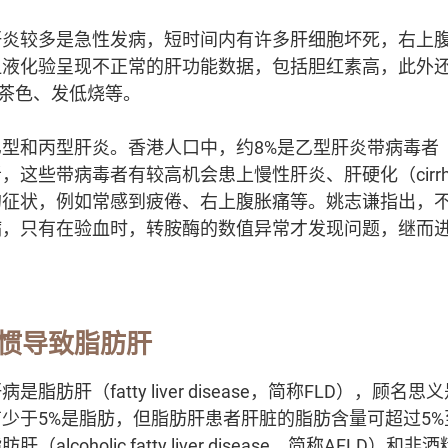
肝炎较多是急性发病，短时间内有许多肝细胞坏死，右上
血液化验呈现不正常的肝功能数据，包括胆红素高，此外
小便茶色、发低烧等。
和丙型肝炎。香港人口中，约8%是乙型肝炎带病毒者（carr
这些带病毒者有较高机会患上慢性肝炎、肝硬化（cirrho
的征状，例如常感到疲倦、右上腹胀痛等。姚志谦指出，
病，只有在验血时，转胺酶的数值异常才发现问题，继而
惯导致脂肪肝
脂肪肝（fatty liver disease，简称FLD），顾
少于5%是脂肪，但脂肪肝患者肝脏的脂肪含量可超过5%
lcoholic fatty liver disease，简称AFLD）和