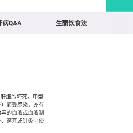
病Q&A
生酮饮食法
引致肝细胞坏死。甲型
产）而受感染，亦有
病毒的血液或血液制
身、穿耳或针灸中使