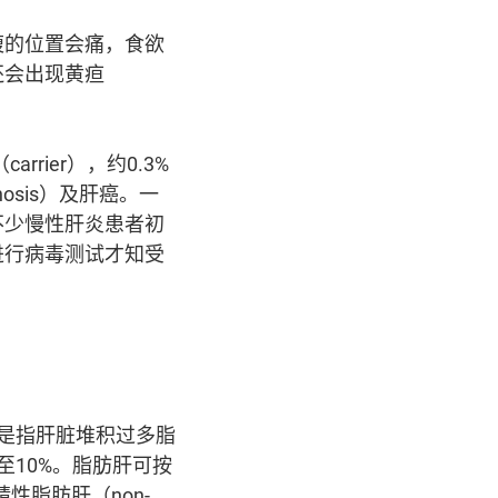
腹的位置会痛，食欲
还会出现黄疸
ier），约0.3%
sis）及肝癌。一
不少慢性肝炎患者初
进行病毒测试才知受
名思义是指肝脏堆积过多脂
至10%。脂肪肝可按
非酒精性脂肪肝（non-