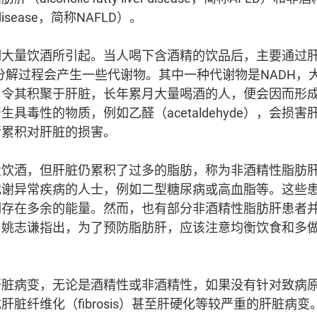
iver disease，简称NAFLD）。
期大量饮酒所引起。当人喝下含酒精的饮品后，主要通过
解，分解过程会产生一些代谢物。其中一种代谢物是NADH，
，令其积聚于肝脏，长年累月大量喝酒的人，便会因而形
具毒性的物质，例如乙醛（acetaldehyde），会损
渐累积对肝脏的损害。
量饮酒，但肝脏仍累积了过多的脂肪，称为非酒精性脂肪
代谢异常疾病的人士，例如二型糖尿病或高血脂等。这些
期存在多余的能量。然而，也有部分非酒精性脂肪肝患者
。姚志谦指出，为了预防脂肪肝，应该注意均衡饮食和多
肝脏病变，无论是酒精性或非酒精性，如果没有针对致病
脏纤维化（fibrosis）甚至肝硬化等较严重的肝脏病变