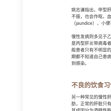
姚志谦指出，甲型
不振，也会作呕。
（jaundice）、
慢性发病则多见于乙型
是丙型肝炎带病毒者，
般患者只有不明显
期都不知道自己患
到感染。
不良的饮食习
另一种常见的慢性肝病是
肪，正常的肝脏只有
其成因分为酒精性脂肪肝（a