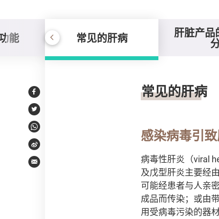
肝脏产品
功能
常见的肝病
常见的肝病
常见的肝病
Facebook
Twitter
WhatsApp
感染病毒引致
Weibo
病毒性肝炎（vira
Email
及戊型肝炎主要经
可能经患者与人亲
成品而传染；或由
用受病毒污染的器