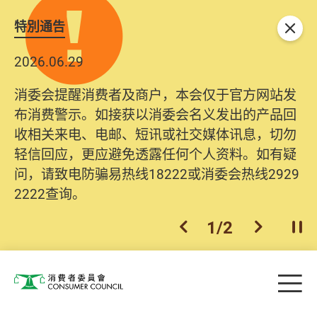
特別通告
关闭
2026.06.29
消委会提醒消费者及商户，本会仅于官方网站发
布消费警示。如接获以消委会名义发出的产品回
收相关来电、电邮、短讯或社交媒体讯息，切勿
轻信回应，更应避免透露任何个人资料。如有疑
问，请致电防骗易热线18222或消委会热线2929
2222查询。
1
/
2
上一个
下一个
开
Skip to main content
目
消费者委员会