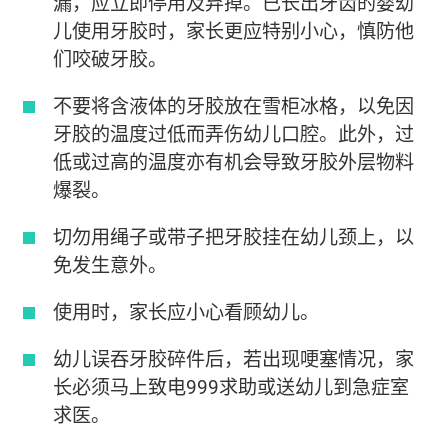
漏，应立即停用及弃掉。已长出牙齿的婴幼
儿使用牙胶时，家长更应特别小心，慎防他
们咬破牙胶。
不要将含液体的牙胶放在雪柜冰格，以免因
牙胶的温度过低而弄伤幼儿口腔。此外，过
低或过高的温度亦有机会导致牙胶外层物料
爆裂。
切勿用绳子或带子把牙胶挂在幼儿颈上，以
免发生意外。
使用时，家长应小心看顾幼儿。
幼儿误吞牙胶碎件后，若出现哽塞情况，家
长必须马上致电999求助或送幼儿到急症室
求医。