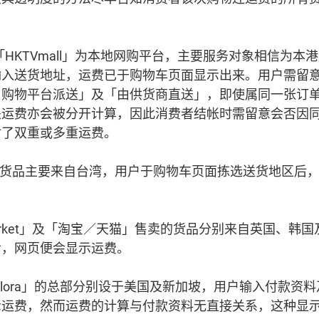
op」及「HKTVmall」为本地网购平台，主要服务对象相信为
输入送货地址，运费已于购物车页面显示出来。用户需留意
由购物平台派送」及「由供货商直送」，即使属同一张订
关运费亦会被分开计算，因此消费者结帐时需留意会否因
付了双重或多重运费。
卖的货品主要来自台湾，用户于购物车页面拣选送货地区后
market」及「淘宝／天猫」售卖的货品分别来自英国、韩
后，网页便会显示运费。
Zalora」的总部分别设于美国及新加坡，用户输入付款资
示运费，然而运费的计算与付款资料无直接关系，这种显