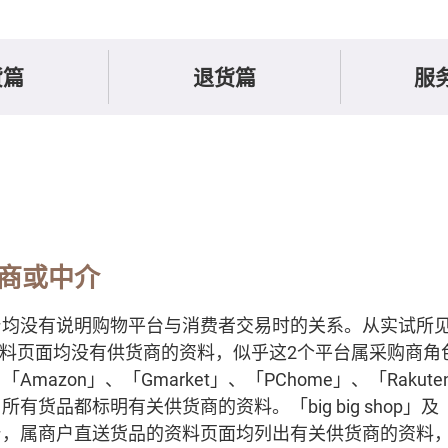
货篇
退货篇
服
商或中介
均没有说明购物平台与消费者交易时的关系。从实试所见
货品资料页面均没有供货商的资料，似乎这2个平台属采购商
mazon」、「Gmarket」、「PChome」、「Raku
货品都标明有关供货商的资料。「big big shop」及「H
台，属商户直送货品的资料页面均列出有关供货商的资料