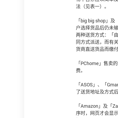
法（见表一）。
「big big sh
户选择货品后仍未
两种送货方式：「
同方式派送，而有
货商直送货品而缴
「PChome」售
费。
「ASOS」、「G
了送货地址及方式
「Amazon」及「
序时，网页才会显