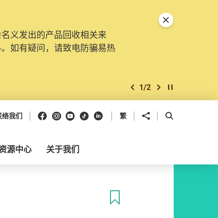
关闭特別通告
会名义发出的产品回收相关来
料。如有疑问，请致电防骗易热
1
/
2
上一个
下一个
开始/暂停幻灯
Facebook
Instagram
Youtube
抖音
领英
分享到
开启搜寻框
联络我们
繁
资源中心
关于我们
收藏