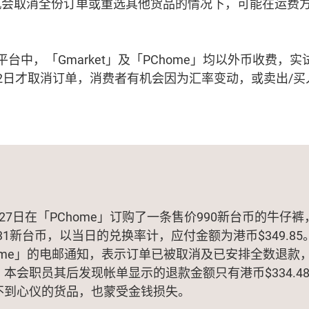
机会取消全份订单或重选其他货品的情况下，可能在运费
台中，「Gmarket」及「PChome」均以外币收费，
2日才取消订单，消费者有机会因为汇率变动，或卖出/
27日在「PChome」订购了一条售价990新台币的牛仔裤
431新台币，以当日的兑换率计，应付金额为港币$349.8
ome」的电邮通知，表示订单已被取消及已安排全数退款
本会职员其后发现帐单显示的退款金额只有港币$334.4
不到心仪的货品，也蒙受金钱损失。