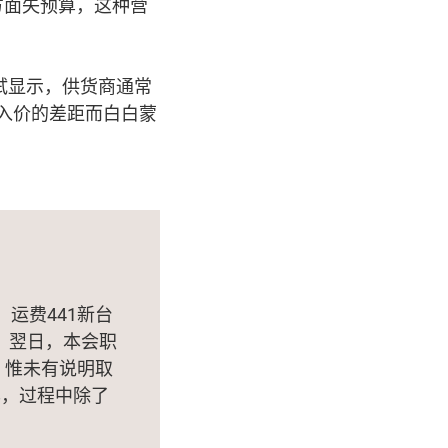
方面失预算，这种营
实试显示，供货商通常
买入价的差距而白白蒙
，运费441新台
5。翌日，本会职
，惟未有说明取
8，过程中除了