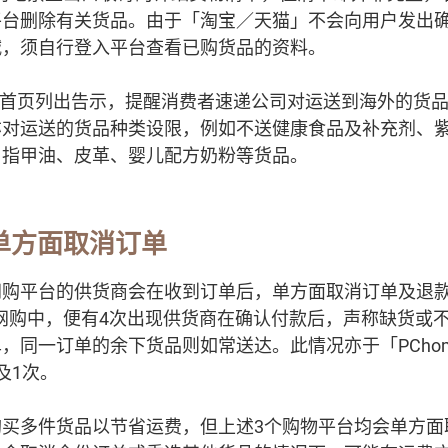
平台删除有关货品。由于「淘宝／天猫」不会向用户发出
减，须自行登入平台查看已购货品的资料。
于平台首页列出告示，提醒消费者速递公司对运送到海外的货
亦对运送的货品种类设限，例如不送健康食品及补充剂、
、指甲油、皮革、婴儿配方奶粉等货品。
单方面取消订单
网购平台的供货商会在收到订单后，单方面取消订单及退
的6次网购中，便有4次出现供货商在确认付款后，声称缺货或
同一订单的余下货品则如常送达。此情况亦于「PChome」
及1次。
购买多件货品以节省运费，但上述3个购物平台均会单方面