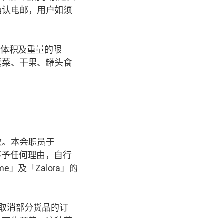
确认电邮，用户如须
品体积及重量的限
紫菜、干果、罐头食
款。本会职员于
不予任何理由，自行
及「Zalora」的
取消部分货品的订