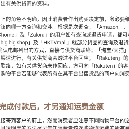
列出有关供货商的资料。
易上的角色不明确，因此消费者作出购买决定前，务必要
该向哪一方查询和交涉。根据是次调查，「Amazon」、
「PChome」及「Zalora」的用户如有查询或退货申请，
g big shop」及「HKTVmall」就部分货品的查询及
确认电邮列出的方式，直接与供货商联络；「淘宝/天猫
渠道进行，有关供货商会透过平台回应；「Rakuten」
联络，如有关供货商未作回应，方可向「Rakuten」的
，购物平台若能够代表所有在其平台出售货品的商户向消
完成付款后，才另通知运费金额
直接寄到客户的府上，然而消费者应注意不同购物平台的
及具透明度的方法尽早告知消费者该次购物连运费的所有