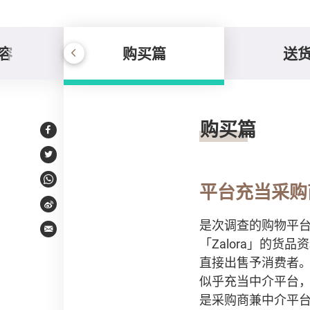
容
购买篇
送
购买篇
购买篇
Facebook
Twitter
WhatsApp
平台充当采购
Weibo
是次调查的购物平台
Email
「Zalora」的
直接出售予消费者。「A
似乎充当中介平台，所有
是采购商兼中介平