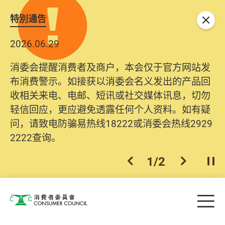
特別通告
关闭
2026.06.29
消委会提醒消费者及商户，本会仅于官方网站发
布消费警示。如接获以消委会名义发出的产品回
收相关来电、电邮、短讯或社交媒体讯息，切勿
轻信回应，更应避免透露任何个人资料。如有疑
问，请致电防骗易热线18222或消委会热线2929
2222查询。
1
/
2
上一个
下一个
开
Skip to main content
目
消费者委员会