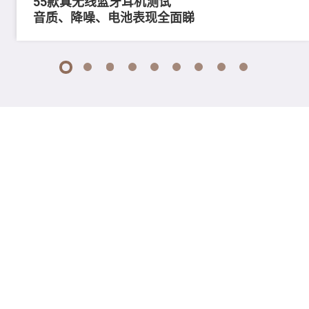
55款真无线蓝牙耳机测试
音质、降噪、电池表现全面睇
1
2
3
4
5
6
7
8
9