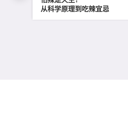
从科学原理到吃辣宜忌
磨毛