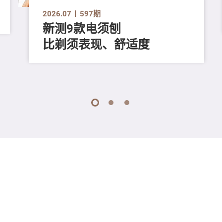
2026.07
597期
新测9款电须刨
比剃须表现、舒适度
1
2
3