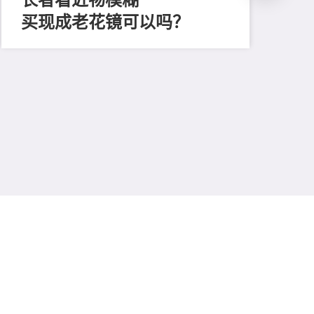
买现成老花镜可以吗？
202
「
顔
清