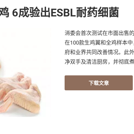
鸡 6成验出ESBL耐药细菌
消委会首次测试在市面出售
在100款生鸡翼和全鸡样本
府和业界共同改善情况。此
净双手及清洁厨房，并彻底
下载文章