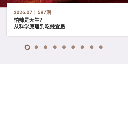
2026.07
597期
怕辣是天生？
从科学原理到吃辣宜忌
1
2
3
4
5
6
7
8
9