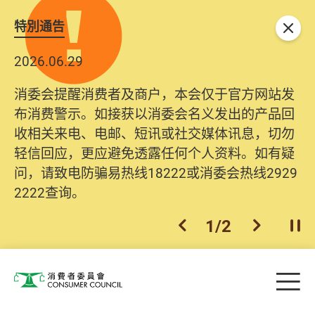
特別通告
关闭
2026.06.29
消委会提醒消费者及商户，本会仅于官方网站发
布消费警示。如接获以消委会名义发出的产品回
收相关来电、电邮、短讯或社交媒体讯息，切勿
轻信回应，更应避免透露任何个人资料。如有疑
问，请致电防骗易热线18222或消委会热线2929
2222查询。
1
/
2
上一个
下一个
开
Skip to main content
目
消费者委员会