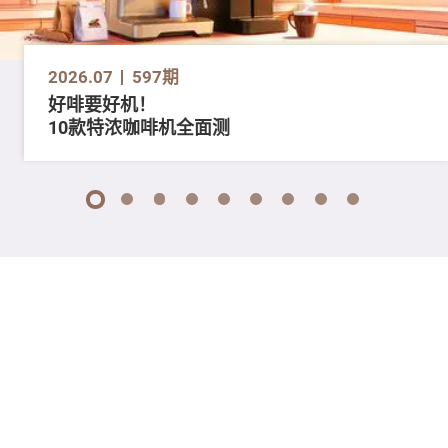
2026.07
597期
好啡要好机！
10款特浓咖啡机全面测
1
2
3
4
5
6
7
8
9