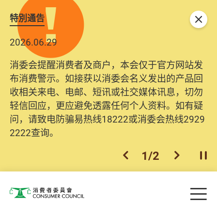
特別通告
关闭
2026.06.29
消委会提醒消费者及商户，本会仅于官方网站发
布消费警示。如接获以消委会名义发出的产品回
收相关来电、电邮、短讯或社交媒体讯息，切勿
轻信回应，更应避免透露任何个人资料。如有疑
问，请致电防骗易热线18222或消委会热线2929
2222查询。
1
/
2
上一个
下一个
开
Skip to main content
目
消费者委员会