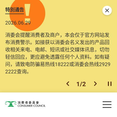
特別通告
关闭
2026.06.29
消委会提醒消费者及商户，本会仅于官方网站发
布消费警示。如接获以消委会名义发出的产品回
收相关来电、电邮、短讯或社交媒体讯息，切勿
轻信回应，更应避免透露任何个人资料。如有疑
问，请致电防骗易热线18222或消委会热线2929
2222查询。
1
/
2
上一个
下一个
开
Skip to main content
目
消费者委员会