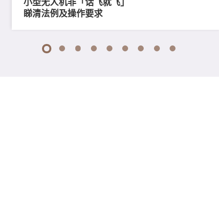
小型无人机非「话飞就飞」
睇清法例及操作要求
1
2
3
4
5
6
7
8
9