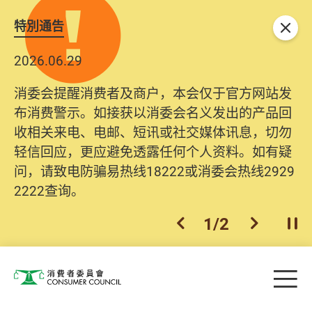
特別通告
关闭
2026.06.29
消委会提醒消费者及商户，本会仅于官方网站发
布消费警示。如接获以消委会名义发出的产品回
收相关来电、电邮、短讯或社交媒体讯息，切勿
轻信回应，更应避免透露任何个人资料。如有疑
问，请致电防骗易热线18222或消委会热线2929
2222查询。
1
/
2
上一个
下一个
开
Skip to main content
目
消费者委员会