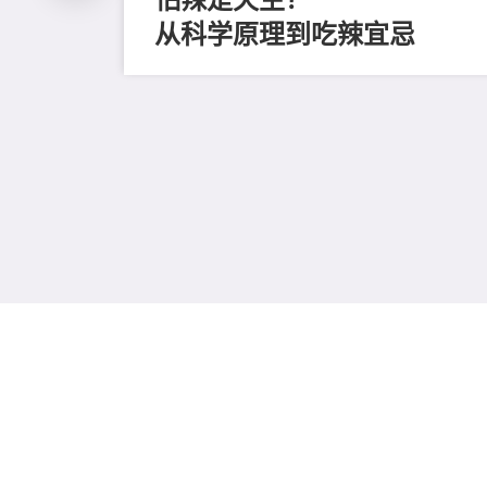
从科学原理到吃辣宜忌
磨毛