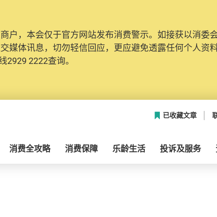
及商户，本会仅于官方网站发布消费警示。如接获以消委
网络安全，本会的投诉处理系统已经进行升级及推出新功能
社交媒体讯息，切勿轻信回应，更应避免透露任何个人资
本联络资料（包括姓名、电邮及电话）注册帐户，才可提
2929 2222查询。
帐户中，方便日后作出跟进。
已收藏文章
消费全攻略
消费保障
乐龄生活
投诉及服务