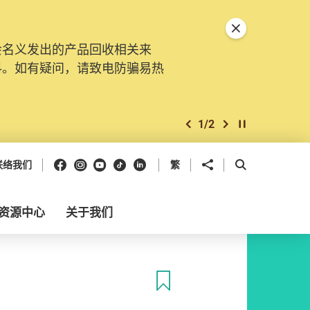
关闭特別通告
会名义发出的产品回收相关来
。由2025年11月10日起，
料。如有疑问，请致电防骗易热
交投诉、查询及建议。所有提交
2
/
2
上一个
下一个
开始/暂停幻灯
Facebook
Instagram
Youtube
抖音
领英
分享到
开启搜寻框
联络我们
繁
资源中心
关于我们
收藏