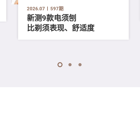
2026.07
597期
新测9款电须刨
比剃须表现、舒适度
1
2
3