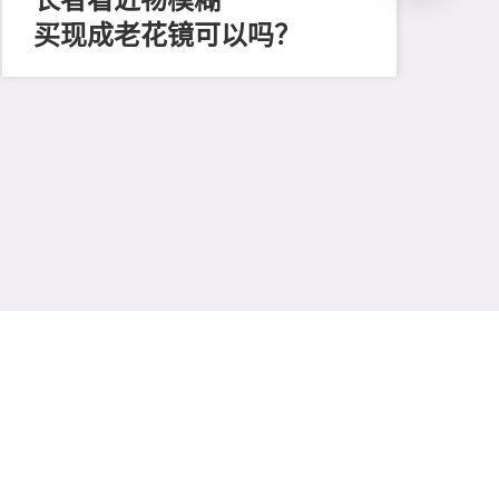
买现成老花镜可以吗？
202
「
顔
清