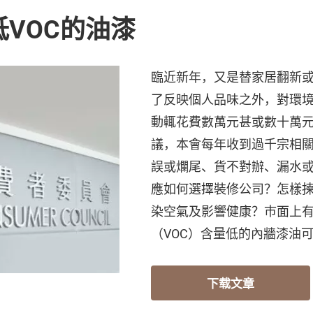
VOC的油漆
臨近新年，又是替家居翻新
了反映個人品味之外，對環
動輒花費數萬元甚或數十萬
議，本會每年收到過千宗相
誤或爛尾、貨不對辦、漏水
應如何選擇裝修公司？怎樣
染空氣及影響健康？巿面上
（VOC）含量低的內牆漆油
下载文章