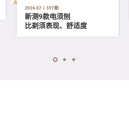
2026.07
597期
新测9款电须刨
比剃须表现、舒适度
1
2
3