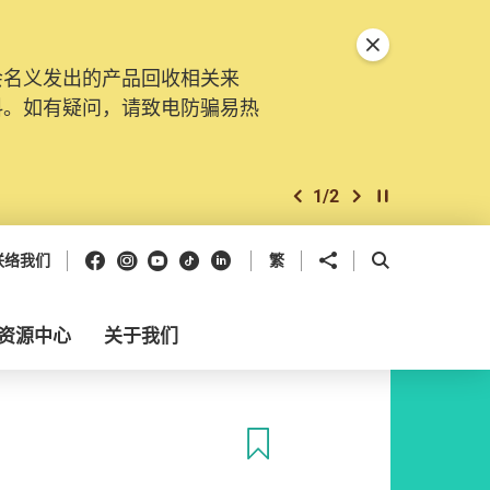
关闭特別通告
会名义发出的产品回收相关来
料。如有疑问，请致电防骗易热
1
/
2
上一个
下一个
开始/暂停幻灯
Facebook
Instagram
Youtube
抖音
领英
分享到
开启搜寻框
联络我们
繁
资源中心
关于我们
收藏