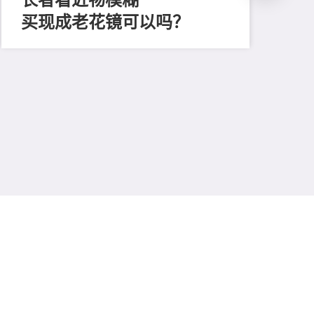
买现成老花镜可以吗？
202
「
顔
清