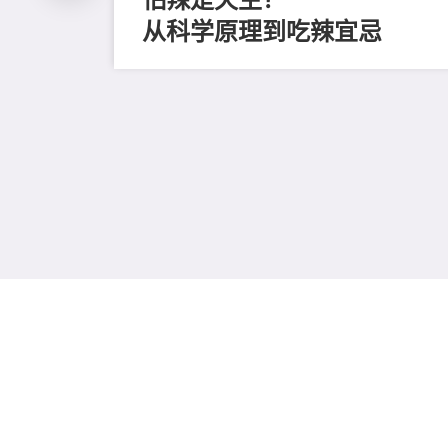
从科学原理到吃辣宜忌
磨毛