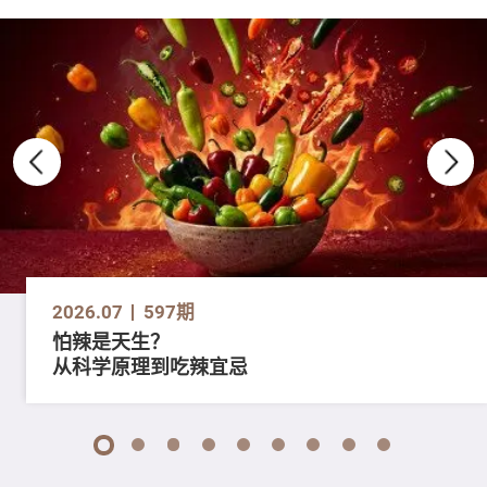
2026.07
597期
怕辣是天生？
从科学原理到吃辣宜忌
1
2
3
4
5
6
7
8
9