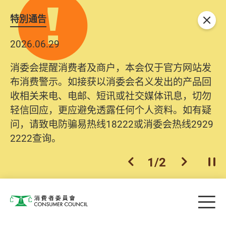
特別通告
关闭
2026.06.29
消委会提醒消费者及商户，本会仅于官方网站发
布消费警示。如接获以消委会名义发出的产品回
收相关来电、电邮、短讯或社交媒体讯息，切勿
轻信回应，更应避免透露任何个人资料。如有疑
问，请致电防骗易热线18222或消委会热线2929
2222查询。
1
/
2
上一个
下一个
开
Skip to main content
目
消费者委员会