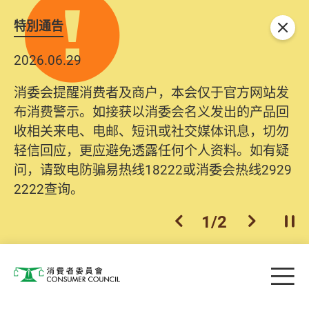
特別通告
关闭
2026.06.29
消委会提醒消费者及商户，本会仅于官方网站发
布消费警示。如接获以消委会名义发出的产品回
收相关来电、电邮、短讯或社交媒体讯息，切勿
轻信回应，更应避免透露任何个人资料。如有疑
问，请致电防骗易热线18222或消委会热线2929
2222查询。
1
/
2
上一个
下一个
开
Skip to main content
目
消费者委员会