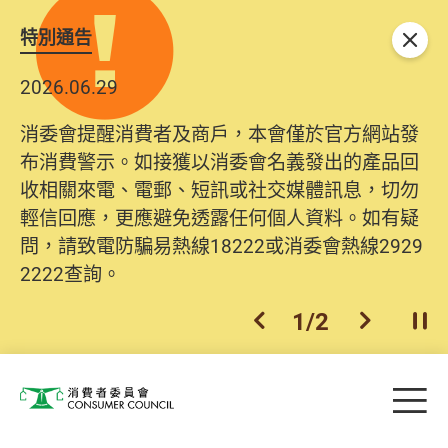
特別通告
關閉
2026.06.29
消委會提醒消費者及商戶，本會僅於官方網站發
布消費警示。如接獲以消委會名義發出的產品回
收相關來電、電郵、短訊或社交媒體訊息，切勿
輕信回應，更應避免透露任何個人資料。如有疑
問，請致電防騙易熱線18222或消委會熱線2929
2222查詢。
1
/
2
上一個
下一個
開
Skip to main content
目
消費者委員會