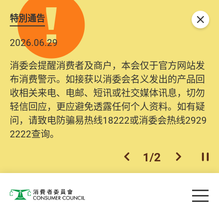
特別通告
关闭
2026.06.29
消委会提醒消费者及商户，本会仅于官方网站发
布消费警示。如接获以消委会名义发出的产品回
收相关来电、电邮、短讯或社交媒体讯息，切勿
轻信回应，更应避免透露任何个人资料。如有疑
问，请致电防骗易热线18222或消委会热线2929
2222查询。
1
/
2
上一个
下一个
开
Skip to main content
目
消费者委员会