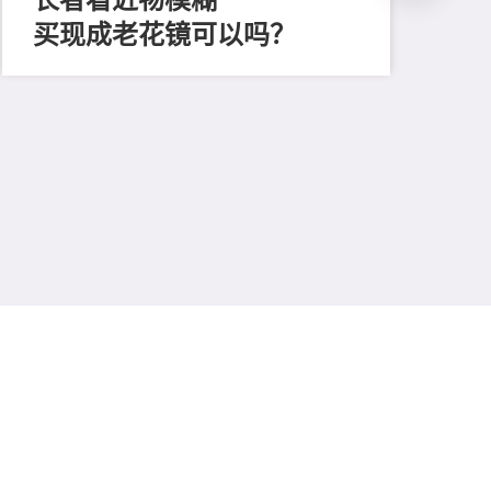
买现成老花镜可以吗？
202
「
顔
清