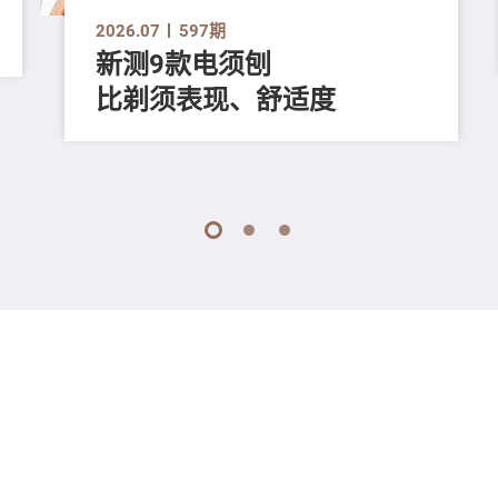
2026.07
597期
新测9款电须刨
比剃须表现、舒适度
1
2
3