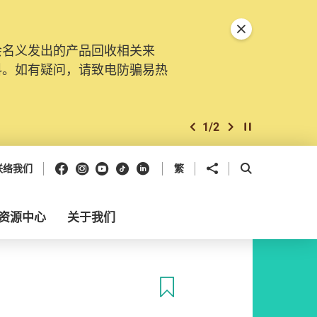
关闭特別通告
会名义发出的产品回收相关来
料。如有疑问，请致电防骗易热
1
/
2
上一个
下一个
开始/暂停幻灯
Facebook
Instagram
Youtube
抖音
领英
分享到
开启搜寻框
联络我们
繁
资源中心
关于我们
收藏