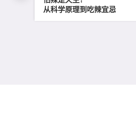
从科学原理到吃辣宜忌
磨毛