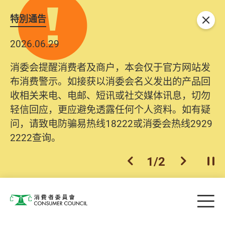
特別通告
关闭
2026.06.29
消委会提醒消费者及商户，本会仅于官方网站发
布消费警示。如接获以消委会名义发出的产品回
收相关来电、电邮、短讯或社交媒体讯息，切勿
轻信回应，更应避免透露任何个人资料。如有疑
问，请致电防骗易热线18222或消委会热线2929
2222查询。
1
/
2
上一个
下一个
开
Skip to main content
目
消费者委员会