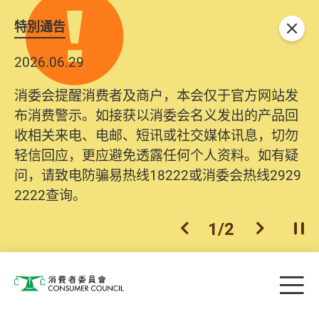
特別通告
关闭
2026.06.29
消委会提醒消费者及商户，本会仅于官方网站发
布消费警示。如接获以消委会名义发出的产品回
收相关来电、电邮、短讯或社交媒体讯息，切勿
轻信回应，更应避免透露任何个人资料。如有疑
问，请致电防骗易热线18222或消委会热线2929
2222查询。
1
/
2
上一个
下一个
开
Skip to main content
目
消费者委员会