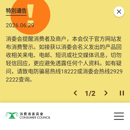
特別通告
关闭
2026.06.29
消委会提醒消费者及商户，本会仅于官方网站发
布消费警示。如接获以消委会名义发出的产品回
收相关来电、电邮、短讯或社交媒体讯息，切勿
轻信回应，更应避免透露任何个人资料。如有疑
问，请致电防骗易热线18222或消委会热线2929
2222查询。
1
/
2
上一个
下一个
开
Skip to main content
目
消费者委员会